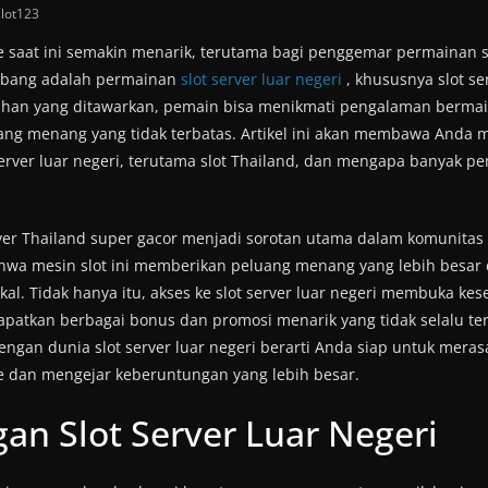
lot123
e saat ini semakin menarik, terutama bagi penggemar permainan sl
mbang adalah permainan
slot server luar negeri
, khususnya slot se
ihan yang ditawarkan, pemain bisa menikmati pengalaman bermai
ang menang yang tidak terbatas. Artikel ini akan membawa Anda m
erver luar negeri, terutama slot Thailand, dan mengapa banyak pem
ver Thailand super gacor menjadi sorotan utama dalam komunitas
hwa mesin slot ini memberikan peluang menang yang lebih besar
kal. Tidak hanya itu, akses ke slot server luar negeri membuka ke
atkan berbagai bonus dan promosi menarik yang tidak selalu ter
ngan dunia slot server luar negeri berarti Anda siap untuk meras
 dan mengejar keberuntungan yang lebih besar.
an Slot Server Luar Negeri