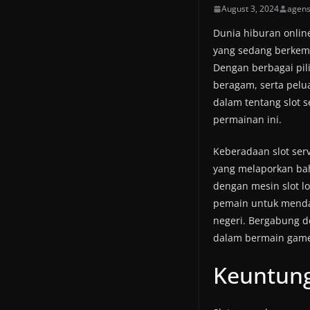
August 3, 2024
agens
Dunia hiburan onlin
yang sedang berke
Dengan berbagai pil
beragam, serta pelu
dalam tentang slot s
permainan ini.
Keberadaan slot ser
yang melaporkan ba
dengan mesin slot lo
pemain untuk mendap
negeri. Bergabung de
dalam bermain game
Keuntung