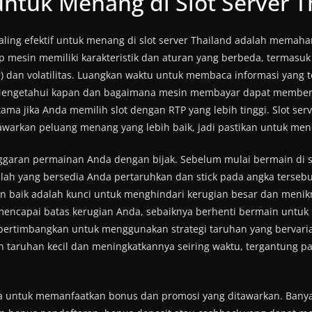
untuk Menang di Slot Server T
paling efektif untuk menang di slot server Thailand adalah memaha
p mesin memiliki karakteristik dan aturan yang berbeda, termasuk
r) dan volatilitas. Luangkan waktu untuk membaca informasi yang t
Mengetahui kapan dan bagaimana mesin membayar dapat member
utama jika Anda memilih slot dengan RTP yang lebih tinggi. Slot ser
warkan peluang menang yang lebih baik, jadi pastikan untuk men
nggaran permainan Anda dengan bijak. Sebelum mulai bermain di sl
mlah yang bersedia Anda pertaruhkan dan stick pada angka tersebu
n baik adalah kunci untuk menghindari kerugian besar dan meni
 mencapai batas kerugian Anda, sebaiknya berhenti bermain untu
u, pertimbangkan untuk menggunakan strategi taruhan yang bervari
 taruhan kecil dan meningkatkannya seiring waktu, tergantung 
pa untuk memanfaatkan bonus dan promosi yang ditawarkan. Banyak 