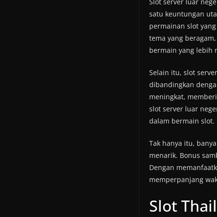
Slot server luar ne
satu keuntungan uta
permainan slot yang
tema yang beragam, 
bermain yang lebih
Selain itu, slot serv
dibandingkan dengan
meningkat, memberik
slot server luar ne
dalam bermain slot.
Tak hanya itu, bany
menarik. Bonus sambu
Dengan memanfaatka
memperpanjang wakt
Slot Tha