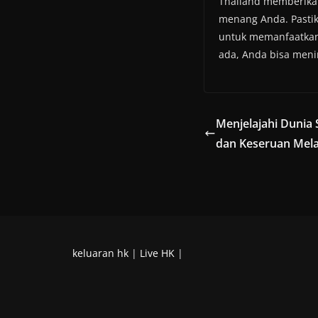
Thailand memberika
menang Anda. Pastik
untuk memanfaatkan
ada, Anda bisa meni
Menjelajahi Dunia 
dan Keseruan Mela
keluaran hk
|
Live HK
|