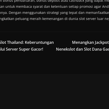
n bonus pendaftaran, bonus deposit atau cashback yang dapat m
an untuk membaca syarat dan ketentuan setiap promosi agar Anda
nya. Dengan menggunakan strategi yang tepat dan memanfaatka
ngkatkan peluang meraih kemenangan di dunia slot server luar ne
Slot Thailand: Keberuntungan
Menangkan Jackpot: 
lui Server Super Gacor!
Nenekslot dan Slot Dana Ga