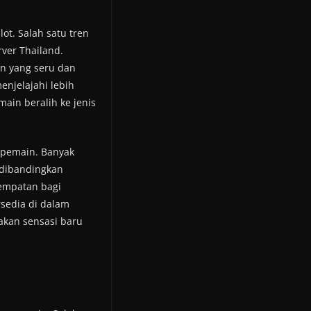
ot. Salah satu tren
rver Thailand.
n yang seru dan
enjelajahi lebih
ain beralih ke jenis
 pemain. Banyak
 dibandingkan
sempatan bagi
sedia di dalam
akan sensasi baru