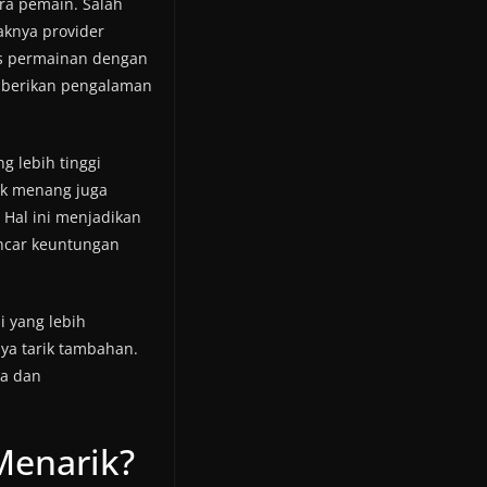
ra pemain. Salah
aknya provider
is permainan dengan
emberikan pengalaman
ng lebih tinggi
uk menang juga
Hal ini menjadikan
incar keuntungan
i yang lebih
aya tarik tambahan.
ka dan
Menarik?