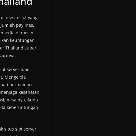
hailand
mi mesin slot yang
 jumlah paylines,
ersedia di mesin
ikan keuntungan
ver Thailand super
carinya.
ot server luar
t. Mengelola
kmati permainan
k menjaga kesehatan
asi; misalnya, Anda
pada keberuntungan
situs slot server