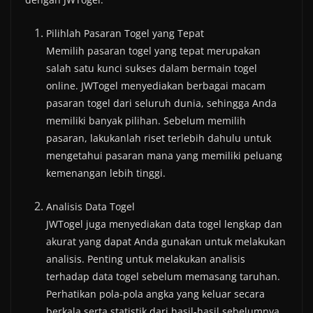
Pilihlah Pasaran Togel yang Tepat
Memilih pasaran togel yang tepat merupakan
salah satu kunci sukses dalam bermain togel
online. JWTogel menyediakan berbagai macam
pasaran togel dari seluruh dunia, sehingga Anda
memiliki banyak pilihan. Sebelum memilih
pasaran, lakukanlah riset terlebih dahulu untuk
mengetahui pasaran mana yang memiliki peluang
kemenangan lebih tinggi.
Analisis Data Togel
JWTogel juga menyediakan data togel lengkap dan
akurat yang dapat Anda gunakan untuk melakukan
analisis. Penting untuk melakukan analisis
terhadap data togel sebelum memasang taruhan.
Perhatikan pola-pola angka yang keluar secara
berkala serta statistik dari hasil-hasil sebelumnya.