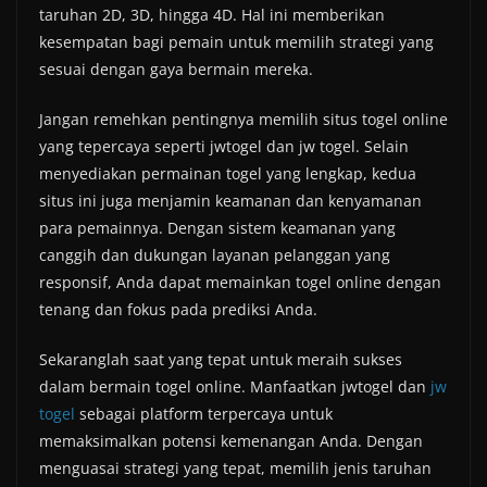
taruhan 2D, 3D, hingga 4D. Hal ini memberikan
kesempatan bagi pemain untuk memilih strategi yang
sesuai dengan gaya bermain mereka.
Jangan remehkan pentingnya memilih situs togel online
yang tepercaya seperti jwtogel dan jw togel. Selain
menyediakan permainan togel yang lengkap, kedua
situs ini juga menjamin keamanan dan kenyamanan
para pemainnya. Dengan sistem keamanan yang
canggih dan dukungan layanan pelanggan yang
responsif, Anda dapat memainkan togel online dengan
tenang dan fokus pada prediksi Anda.
Sekaranglah saat yang tepat untuk meraih sukses
dalam bermain togel online. Manfaatkan jwtogel dan
jw
togel
sebagai platform terpercaya untuk
memaksimalkan potensi kemenangan Anda. Dengan
menguasai strategi yang tepat, memilih jenis taruhan