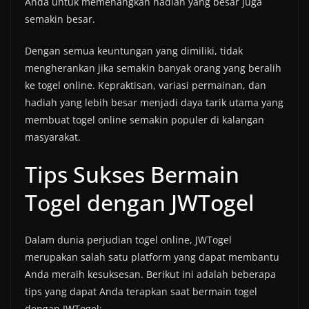
Anda untuk memenangkan hadiah yang besar juga
semakin besar.
Dengan semua keuntungan yang dimiliki, tidak
mengherankan jika semakin banyak orang yang beralih
ke togel online. Kepraktisan, variasi permainan, dan
hadiah yang lebih besar menjadi daya tarik utama yang
membuat togel online semakin populer di kalangan
masyarakat.
Tips Sukses Bermain
Togel dengan JWTogel
Dalam dunia perjudian togel online, JWTogel
merupakan salah satu platform yang dapat membantu
Anda meraih kesuksesan. Berikut ini adalah beberapa
tips yang dapat Anda terapkan saat bermain togel
dengan JWTogel: