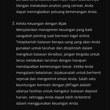
Dengan melakukan analisis yang cermat, Anda
dapat meningkatkan peluang kemenangan Anda.
Kelola Keuangan dengan Bijak
Menjalankan manajemen keuangan yang baik
sangatlah penting saat bermain togel online.
Tetapkanlah batasan berapa uang yang akan Anda
gunakan untuk taruhan dan disiplinlah dalam
mengikuti batasan tersebut. Jangan tergoda untuk
terus melakukan taruhan dengan harapan
mendapatkan kemenangan besar. Ketika Anda
mengalami kekalahan, bijaksanalah untuk berhenti
sejenak dan mengontrol emosi Anda. Salah satu
keuntungan bermain dengan JWTogel adalah
adanya fasilitas untuk mengatur batasan deposit
harian, sehingga Anda dapat lebih terkontrol
dalam menggunakan keuangan Anda.