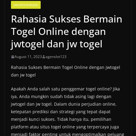
UNCATEGORIZED
Rahasia Sukses Bermain
Togel Online dengan
jwtogel dan jw togel
August 11, 2023
agenslot123
Rahasia Sukses Bermain Togel Online dengan jwtogel
dan jw togel
Apakah Anda salah satu penggemar togel online? Jika
iya, Anda mungkin sudah tidak asing lagi dengan
jwtogel dan jw togel. Dalam dunia perjudian online,
ketepatan prediksi dan strategi yang tepat dapat
menjadi kunci sukses. Tidak hanya itu, pemilihan
platform atau situs togel online yang terpercaya juga
menjadi faktor penting untuk mengoptimalkan peluang