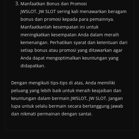
Manfaatkan Bonus dan Promosi
JWSLOT, JW SLOT sering kali menawarkan beragam
bonus dan promosi kepada para pemainnya.
Manfaatkanlah kesempatan ini untuk
meningkatkan kesempatan Anda dalam meraih
kemenangan. Perhatikan syarat dan ketentuan dari
setiap bonus atau promosi yang ditawarkan agar
Anda dapat mengoptimalkan keuntungan yang
didapatkan.
Dengan mengikuti tips-tips di atas, Anda memiliki
peluang yang lebih baik untuk meraih keajaiban dan
keuntungan dalam bermain JWSLOT, JW SLOT. Jangan
lupa untuk selalu bermain secara bertanggung jawab
dan nikmati permainan dengan santai.