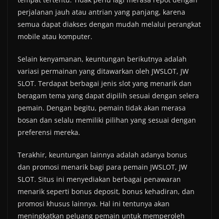
perjalanan jauh atau antrian yang panjang, karena
semua dapat diakses dengan mudah melalui perangkat
mobile atau komputer.
Selain kenyamanan, keuntungan berikutnya adalah
variasi permainan yang ditawarkan oleh JWSLOT, JW
SLOT. Terdapat berbagai jenis slot yang menarik dan
beragam tema yang dapat dipilih sesuai dengan selera
pemain. Dengan begitu, pemain tidak akan merasa
bosan dan selalu memiliki pilihan yang sesuai dengan
preferensi mereka.
Terakhir, keuntungan lainnya adalah adanya bonus
dan promosi menarik bagi para pemain JWSLOT, JW
SLOT. Situs ini menyediakan berbagai penawaran
menarik seperti bonus deposit, bonus kehadiran, dan
promosi khusus lainnya. Hal ini tentunya akan
meningkatkan peluang pemain untuk memperoleh